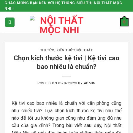
Skip
CHÀO MỪNG BẠN ĐẾN VỚI HỆ THỐNG SIÊU THỊ NỘI THẤT MỘC
NHI !
to
content
0
TIN TỨC
,
KIẾN THỨC NỘI THẤT
Chọn kích thước kệ tivi | Kệ tivi cao
bao nhiêu là chuẩn?
POSTED ON
05/02/2023
BY
ADMIN
Kệ tivi cao bao nhiêu là chuẩn với căn phòng cũng
như chiếc tivi? Lựa chọn kích thước kệ tivi như thế
nào để tối ưu không gian cũng như đám ứng đủ nhu
cầu của gia đình? Trong bài viết sau đây, Nội thất
Mộc Nhi sẽ giải đáp hoàn toàn những thắc mắc đó