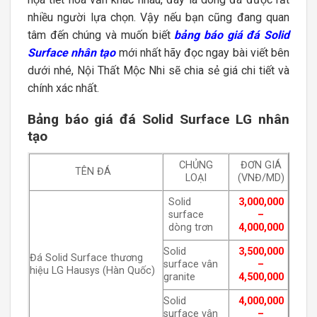
nhiều người lựa chọn. Vậy nếu bạn cũng đang quan
tâm đến chúng và muốn biết
bảng báo giá đá Solid
Surface nhân tạo
mới nhất hãy đọc ngay bài viết bên
dưới nhé, Nội Thất Mộc Nhi sẽ chia sẻ giá chi tiết và
chính xác nhất.
Bảng báo giá đá Solid Surface LG nhân
tạo
CHỦNG
ĐƠN GIÁ
TÊN ĐÁ
LOẠI
(VNĐ/MD)
Solid
3,000,000
surface
–
dòng trơn
4,000,000
Solid
3,500,000
Đá Solid Surface thương
surface vân
–
hiệu LG Hausys (Hàn Quốc)
granite
4,500,000
Solid
4,000,000
surface vân
–