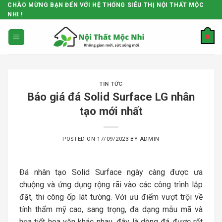
Skip
CHÀO MỪNG BẠN ĐẾN VỚI HỆ THỐNG SIÊU THỊ NỘI THẤT MỘC
NHI !
to
content
0
TIN TỨC
Báo giá đá Solid Surface LG nhân
tạo mới nhất
POSTED ON
17/09/2023
BY
ADMIN
Đá nhân tạo Solid Surface ngày càng được ưa
chuộng và ứng dụng rộng rãi vào các công trình lắp
đặt, thi công ốp lát tường. Với ưu điểm vượt trội về
tính thẩm mỹ cao, sang trọng, đa dạng mẫu mã và
họa tiết hoa văn khác nhau, đây là dòng đá được rất