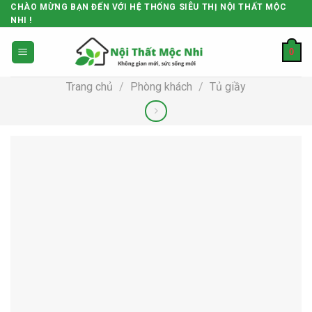
Skip
CHÀO MỪNG BẠN ĐẾN VỚI HỆ THỐNG SIÊU THỊ NỘI THẤT MỘC
NHI !
to
content
0
Trang chủ
/
Phòng khách
/
Tủ giầy