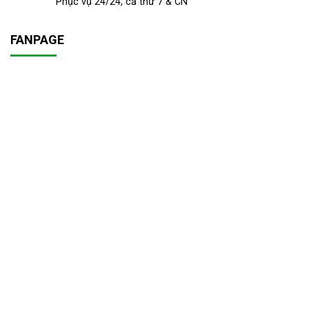
Phục vụ 24/24, cả thứ 7 & CN
FANPAGE