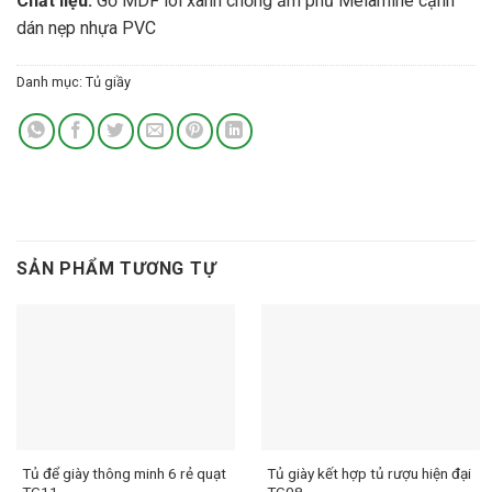
Chất liệu:
Gỗ MDF lõi xanh chống ẩm phủ Melamine cạnh
dán nẹp nhựa PVC
Danh mục:
Tủ giầy
SẢN PHẨM TƯƠNG TỰ
Tủ để giày thông minh 6 rẻ quạt
Tủ giày kết hợp tủ rượu hiện đại
TG11
TG08