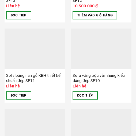
SF13
SF12
Liên hệ
10.500.000
₫
ĐỌC TIẾP
THÊM VÀO GIỎ HÀNG
Sofa băng nan gỗ KBH thiết kế
Sofa văng bọc vải nhung kiểu
chuẩn đẹp SF11
dáng đẹp SF10
Liên hệ
Liên hệ
ĐỌC TIẾP
ĐỌC TIẾP