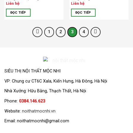
Liên hệ
Liên hệ
ĐỌC TIẾP
ĐỌC TIẾP
1
2
3
4
SIÊU THỊ NỘI THẤT MỘC NHI
VP:
Chung cư CT6C Xala, Kiến Hưng, Hà Đông, Hà Nội
Nhà Xưởng: Hữu Bằng, Thạch Thất, Hà Nội
Phone:
0384.146.623
Website:
noithatmocnhi.vn
Email: noithatmocnhi@gmail.com