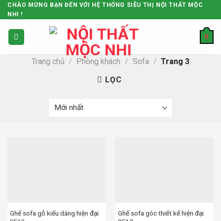
Skip
CHÀO MỪNG BẠN ĐẾN VỚI HỆ THỐNG SIÊU THỊ NỘI THẤT MỘC
NHI !
to
content
0
Trang chủ
/
Phòng khách
/
Sofa
/
Trang 3
LỌC
Ghế sofa gỗ kiểu dáng hiện đại
Ghế sofa góc thiết kế hiện đại