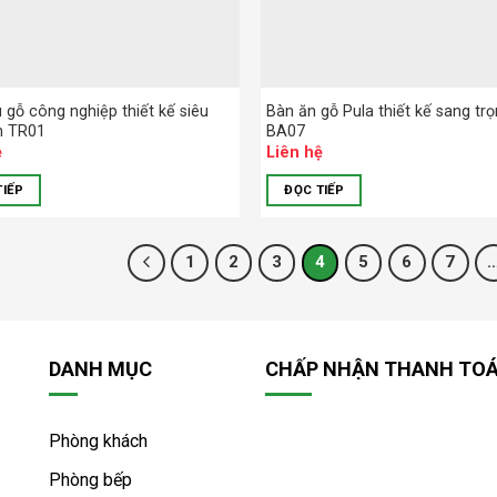
 gỗ công nghiệp thiết kế siêu
Bàn ăn gỗ Pula thiết kế sang tr
n TR01
BA07
ệ
Liên hệ
TIẾP
ĐỌC TIẾP
1
2
3
4
5
6
7
DANH MỤC
CHẤP NHẬN THANH TO
Phòng khách
Phòng bếp