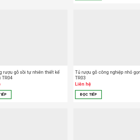
 rượu gỗ sồi tự nhiên thiết kế
Tủ rượu gỗ công nghiệp nhỏ gọn 
i TR04
TR03
ệ
Liên hệ
TIẾP
ĐỌC TIẾP