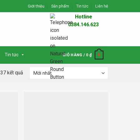
Giới thiệu
Sản phẩm
Tin tức
Liên hệ
Hotline
0384.146.623
Tin tức
0
GIỎ HÀNG /
0
₫
137 kết quả