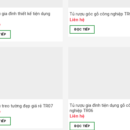
 gia đình thiết kế tiện dụng
Tủ rượu góc gỗ công nghiệp T
Liên hệ
ệ
ĐỌC TIẾP
TIẾP
Tủ rượu gia đình tiện dụng gỗ c
 treo tường đẹp giá rẻ TR07
nghiệp TR06
ệ
Liên hệ
TIẾP
ĐỌC TIẾP