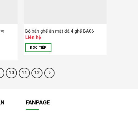
ọng
Bộ bàn ghế ăn mặt đá 4 ghế BA06
Liên hệ
ĐỌC TIẾP
…
10
11
12
ÁN
FANPAGE