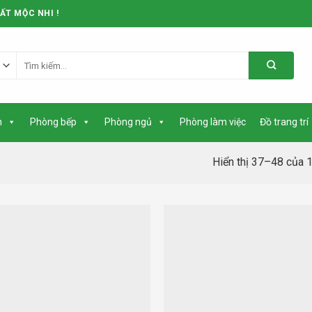
ẤT MỘC NHI !
Tìm
kiếm:
h
Phòng bếp
Phòng ngủ
Phòng làm việc
Đồ trang trí
Hiển thị 37–48 của 