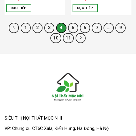
ĐỌC TIẾP
ĐỌC TIẾP
1
2
3
4
5
6
7
…
9
10
11
SIÊU THỊ NỘI THẤT MỘC NHI
VP:
Chung cư CT6C Xala, Kiến Hưng, Hà Đông, Hà Nội