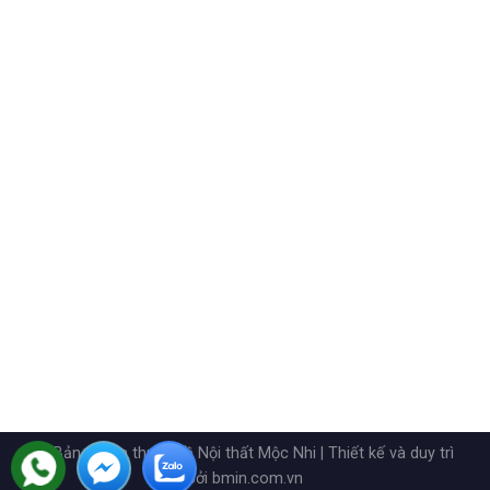
© Bản quyền thuộc về Nội thất Mộc Nhi | Thiết kế và duy trì
bởi bmin.com.vn