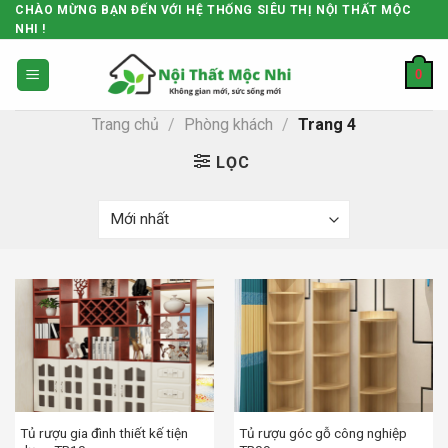
Skip
CHÀO MỪNG BẠN ĐẾN VỚI HỆ THỐNG SIÊU THỊ NỘI THẤT MỘC
NHI !
to
content
0
Trang chủ
/
Phòng khách
/
Trang 4
LỌC
Tủ rượu gia đình thiết kế tiện
Tủ rượu góc gỗ công nghiệp