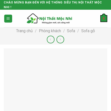
Skip
CHÀO MỪNG BẠN ĐẾN VỚI HỆ THỐNG SIÊU THỊ NỘI THẤT MỘC
NHI !
to
content
0
Trang chủ
/
Phòng khách
/
Sofa
/
Sofa gỗ