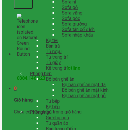
Sofa nỉ
Sofa gỗ
Sofa văng
Sofa góc
Sofa giường
Sofa tân cổ điển
Sofa nhập khẩu
Kệ tivi
Bàn trà
Tủ rượu
Tủ trang trí
Tủ giầy
Hotline
Kệ trang trí
Phòng bếp
0384.146.623
Bộ bàn ghế ăn
Bộ bàn ghế ăn mặt đá
0
Bộ bàn ghế ăn mặt kính
Bộ bàn ghế ăn mặt gỗ
Giỏ hàng
Tủ bếp
Kệ bếp
Chưa có sản phẩm trong giỏ hàng.
Phòng ngủ
Giường ngủ
Tủ quần áo
Bàn trang điểm