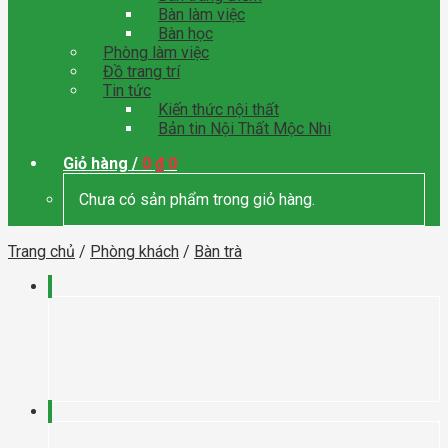
Bàn làm việc
Bàn học
Phòng làm việc
Đồ trang trí
Tin tức
Kiến thức nội thất
Bản tin Nội Thất Mộc Nhi
Giỏ hàng /
0
₫
0
Chưa có sản phẩm trong giỏ hàng.
Trang chủ
/
Phòng khách
/
Bàn trà