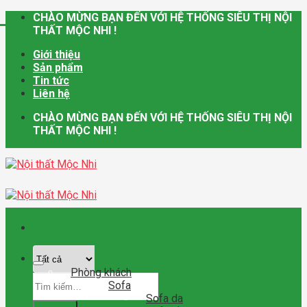
Skip
CHÀO MỪNG BẠN ĐẾN VỚI HỆ THỐNG SIÊU THỊ NỘI
to
THẤT MỘC NHI !
content
Giới thiệu
Sản phẩm
Tin tức
Liên hệ
CHÀO MỪNG BẠN ĐẾN VỚI HỆ THỐNG SIÊU THỊ NỘI
THẤT MỘC NHI !
Phòng khách
Tìm
Sofa
kiếm:
Sofa da