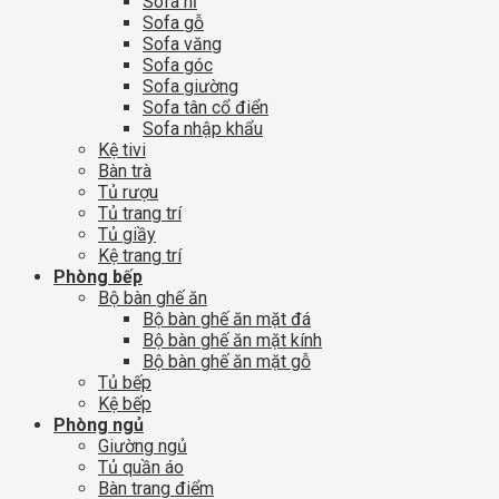
Sofa nỉ
Sofa gỗ
Sofa văng
Sofa góc
Sofa giường
Sofa tân cổ điển
Sofa nhập khẩu
Kệ tivi
Bàn trà
Tủ rượu
Tủ trang trí
Tủ giầy
Kệ trang trí
Phòng bếp
Bộ bàn ghế ăn
Bộ bàn ghế ăn mặt đá
Bộ bàn ghế ăn mặt kính
Bộ bàn ghế ăn mặt gỗ
Tủ bếp
Kệ bếp
Phòng ngủ
Giường ngủ
Tủ quần áo
Bàn trang điểm