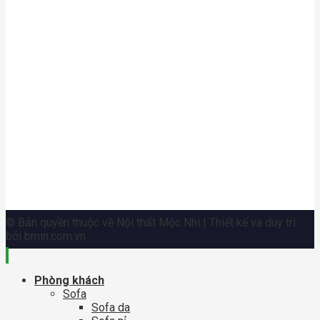
© Bản quyền thuộc về Nội thất Mộc Nhi | Thiết kế và duy trì
bởi bmin.com.vn
Phòng khách
Sofa
Sofa da